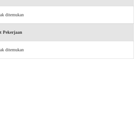
dak ditemukan
t Pekerjaan
dak ditemukan