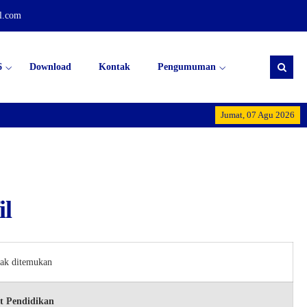
l.com
6
Download
Kontak
Pengumuman
Jumat, 07 Agu 2026
Dirgahayu 
il
dak ditemukan
t Pendidikan