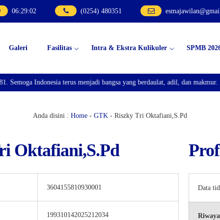
06
:
29
:
02
(0254) 480351
esmajawilan@gmai
Galeri
Fasilitas
Intra & Ekstra Kulikuler
SPMB 202
. Semoga Indonesia terus menjadi bangsa yang berdaulat, adil, dan makmur.
Anda disini :
Home
-
GTK
-
Riszky Tri Oktafiani,S.Pd
ri Oktafiani,S.Pd
Prof
3604155810930001
Data ti
199310142025212034
Riwaya