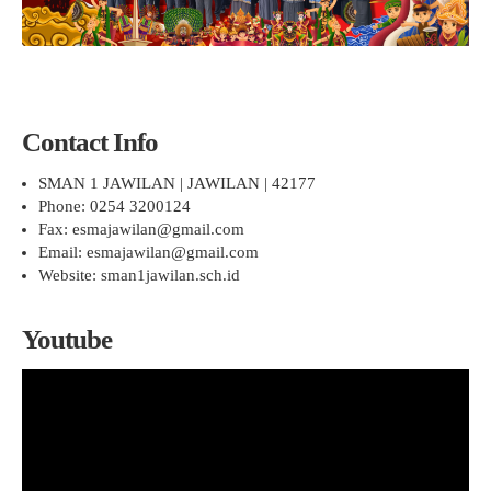
Pelajaran 2025/2026
KEAMANAN
SENI
PENDAFTARAN SPMB JALUR PRESTASI AKADEMIK
HASIL SELEKSI AFIRMASI
KANTIN
TAEKWONDO
JUKNIS SPMB 2026
HASIL SELEKSI PRESTASI AKADEMIK
KARATE
STPJM SPMB 2026
Contact Info
PENCAK SILAT
SMAN 1 JAWILAN | JAWILAN | 42177
VOLLY
Phone: 0254 3200124
Fax: esmajawilan@gmail.com
BASKET
Email: esmajawilan@gmail.com
FUTSAL
Website: sman1jawilan.sch.id
KIrSTIK (Karya Ilmiah Remaja dan Jurnalistik)
Youtube
Pemutar
Video