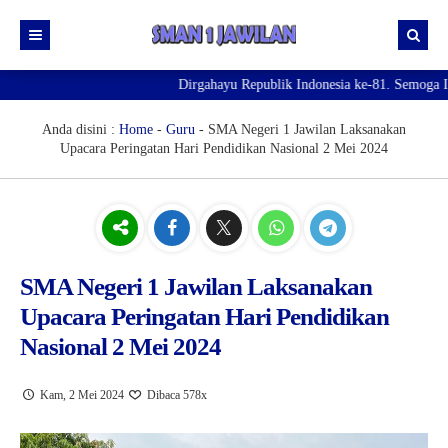
Dirgahayu Republik Indonesia ke-81. Semoga Indon
Beranda
Sekolah
News
Anda disini :
Home
-
Guru
-
SMA Negeri 1 Jawilan Laksanakan
Upacara Peringatan Hari Pendidikan Nasional 2 Mei 2024
Galeri
Visi & Misi
Fasilitas
Kepala Sekolah
Intra & Ekstra Kulikuler
SEJARAH SINGKAT SMA NEGERI 1 JAWILAN
PERPUSTAKAAN
SPMB 2026
GTK
LABORATORIUM KOMPUTER
OSIS dan MPK
SMA Negeri 1 Jawilan Laksanakan
Upacara Peringatan Hari Pendidikan
Download
LABORATORIUM IPA
PRAMUKA
PRA SPMB 2026
Nasional 2 Mei 2024
Kontak
MUSHOLA
PASKIBRA
PENDAFTARAN SPMB DOMISILI LINGKUNGAN
Pengumuman
LAPANGAN OLAHRAGA
ROHIS.
PENDAFTARAN SPMB JALUR DOMISILI WILAYAH
HASIL SELEKSI DOMISILI LINGKUNGAN
Kam, 2 Mei 2024
Dibaca 578x
RUANG KESEHATAN
PALANG MERAH REMAJA (PMR)
PENDAFTARAN SPMB JALUR AFIRMASI
Pengumuman Kelulusan Peserta Didik Kelas XII Tahun
HASIL SELEKSI DOMISILI WILAYAH