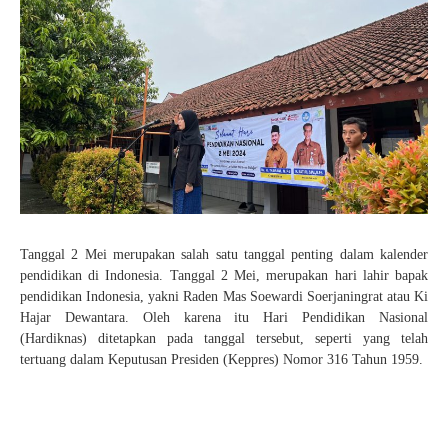
Pelajaran 2025/2026
KEAMANAN
SENI
PENDAFTARAN SPMB JALUR PRESTASI AKADEMIK
HASIL SELEKSI AFIRMASI
KANTIN
TAEKWONDO
JUKNIS SPMB 2026
HASIL SELEKSI PRESTASI AKADEMIK
KARATE
STPJM SPMB 2026
PENCAK SILAT
VOLLY
BASKET
FUTSAL
Tanggal 2 Mei merupakan salah satu tanggal penting dalam kalender
pendidikan di Indonesia. Tanggal 2 Mei, merupakan hari lahir bapak
KIrSTIK (Karya Ilmiah Remaja dan Jurnalistik)
pendidikan Indonesia, yakni Raden Mas Soewardi Soerjaningrat atau Ki
Hajar Dewantara. Oleh karena itu Hari Pendidikan Nasional
(Hardiknas) ditetapkan pada tanggal tersebut, seperti yang telah
tertuang dalam Keputusan Presiden (Keppres) Nomor 316 Tahun 1959.