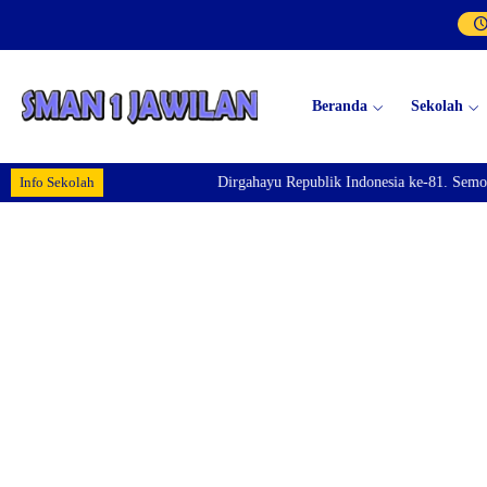
Beranda
Sekolah
Info Sekolah
Dirgahayu Republik Indonesia ke-81. Semoga In