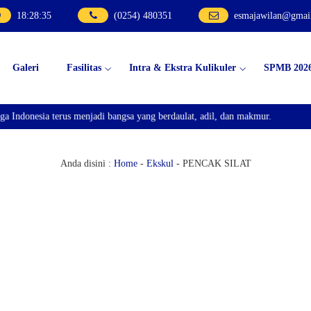
18
:
28
:
36
(0254) 480351
esmajawilan@gmai
Galeri
Fasilitas
Intra & Ekstra Kulikuler
SPMB 202
donesia terus menjadi bangsa yang berdaulat, adil, dan makmur.
Anda disini :
Home
-
Ekskul
-
PENCAK SILAT