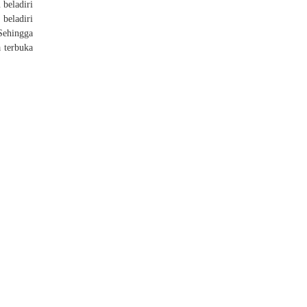
 beladiri
beladiri
 Sehingga
a terbuka