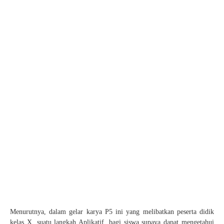
Menurutnya, dalam gelar karya P5 ini yang melibatkan peserta didik
kelas X, suatu langkah Aplikatif, bagi siswa supaya dapat mengetahui