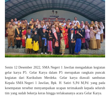
Pelajaran 2025/2026
KEAMANAN
SENI
PENDAFTARAN SPMB JALUR PRESTASI AKADEMIK
HASIL SELEKSI AFIRMASI
KANTIN
TAEKWONDO
JUKNIS SPMB 2026
HASIL SELEKSI PRESTASI AKADEMIK
KARATE
STPJM SPMB 2026
PENCAK SILAT
VOLLY
BASKET
FUTSAL
Senin 12 Desember 2022, SMA Negeri 1 Jawilan mengadakan kegiatan
KIrSTIK (Karya Ilmiah Remaja dan Jurnalistik)
gelar karya P5. Gelar Karya dalam P5 merupakan rangkain puncak
kegiatan dari Kurikulum Merdeka. Gelar karya diawali sambutan
Kepala SMA Negeri 1 Jawilan, Bpk. H. Satiri S,Pd M,Pd. yang pada
kesempatan tersebut menyampaikan ucapan terimakasih kepada seluruh
tim yang sudah bekerja keras hingga terlaksananya acara Gelar Karya.