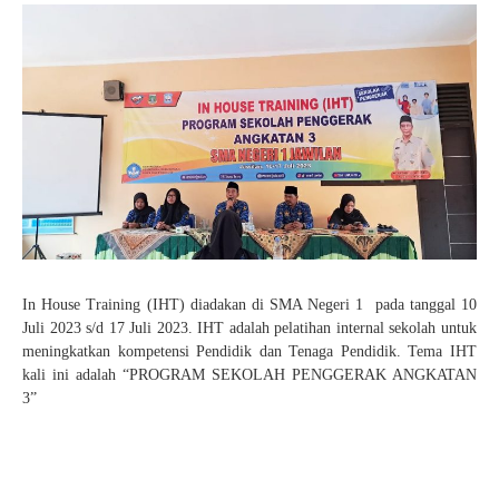
Pelajaran 2025/2026
KEAMANAN
SENI
PENDAFTARAN SPMB JALUR PRESTASI AKADEMIK
HASIL SELEKSI AFIRMASI
KANTIN
TAEKWONDO
JUKNIS SPMB 2026
HASIL SELEKSI PRESTASI AKADEMIK
KARATE
STPJM SPMB 2026
PENCAK SILAT
VOLLY
BASKET
FUTSAL
In House Training (IHT) diadakan di SMA Negeri 1 pada tanggal 10
KIrSTIK (Karya Ilmiah Remaja dan Jurnalistik)
Juli 2023 s/d 17 Juli 2023. IHT adalah pelatihan internal sekolah untuk
meningkatkan kompetensi Pendidik dan Tenaga Pendidik. Tema IHT
kali ini adalah “PROGRAM SEKOLAH PENGGERAK ANGKATAN
3”