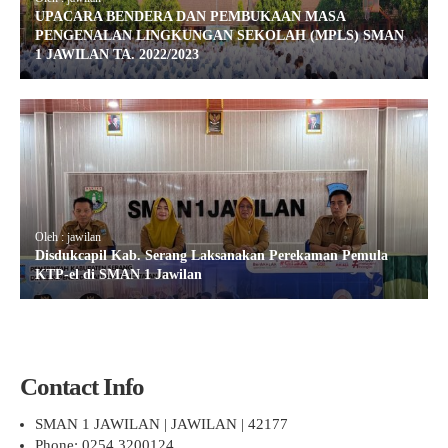
UPACARA BENDERA DAN PEMBUKAAN MASA
PENGENALAN LINGKUNGAN SEKOLAH (MPLS) SMAN
1 JAWILAN TA. 2022/2023
Oleh : jawilan
Disdukcapil Kab. Serang Laksanakan Perekaman Pemula
KTP-el di SMAN 1 Jawilan
Contact Info
SMAN 1 JAWILAN | JAWILAN | 42177
Phone: 0254 3200124