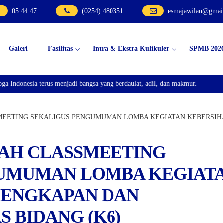
05
:
44
:
48
(0254) 480351
esmajawilan@gmai
Galeri
Fasilitas
Intra & Ekstra Kulikuler
SPMB 202
donesia terus menjadi bangsa yang berdaulat, adil, dan makmur.
EETING SEKALIGUS PENGUMUMAN LOMBA KEGIATAN KEBERSIHA
AH CLASSMEETING
GUMUMAN LOMBA KEGIAT
LENGKAPAN DAN
 BIDANG (K6)