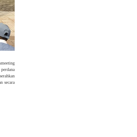
smeeting
 perdana
serahkan
n secara