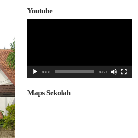
Youtube
Pemutar
Video
00:00
09:27
Maps Sekolah