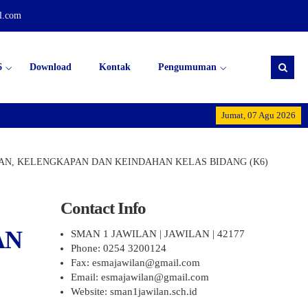
l.com
6
Download
Kontak
Pengumuman
Dirgahayu Republik In
Jumat, 07 Agu 2026
N, KELENGKAPAN DAN KEINDAHAN KELAS BIDANG (K6)
Contact Info
AN
SMAN 1 JAWILAN | JAWILAN | 42177
Phone: 0254 3200124
Fax: esmajawilan@gmail.com
Email: esmajawilan@gmail.com
Website: sman1jawilan.sch.id