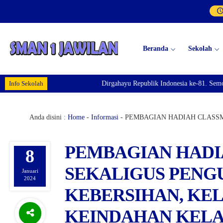
Beranda
Sekolah
Info Sekolah
Dirgahayu Republik Indonesia ke-81. Semoga In
Anda disini :
Home
-
Informasi
-
PEMBAGIAN HADIAH CLASSM
PEMBAGIAN HADI
8
SEKALIGUS PEN
Januari
2024
KEBERSIHAN, KE
KEINDAHAN KELAS