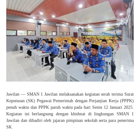
Pelajaran 2025/2026
KEAMANAN
SENI
PENDAFTARAN SPMB JALUR PRESTASI AKADEMIK
HASIL SELEKSI AFIRMASI
KANTIN
TAEKWONDO
JUKNIS SPMB 2026
HASIL SELEKSI PRESTASI AKADEMIK
KARATE
STPJM SPMB 2026
PENCAK SILAT
VOLLY
BASKET
FUTSAL
KIrSTIK (Karya Ilmiah Remaja dan Jurnalistik)
Jawilan — SMAN 1 Jawilan melaksanakan kegiatan serah terima Surat
Keputusan (SK) Pegawai Pemerintah dengan Perjanjian Kerja (PPPK)
penuh waktu dan PPPK paruh waktu pada hari Senin 12 Januari 2025.
Kegiatan ini berlangsung dengan khidmat di lingkungan SMAN 1
Jawilan dan dihadiri oleh jajaran pimpinan sekolah serta para penerima
SK.