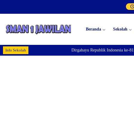
Beranda
Sekolah
Info Sekolah
Dirgahayu Republik Indonesia ke-81. 