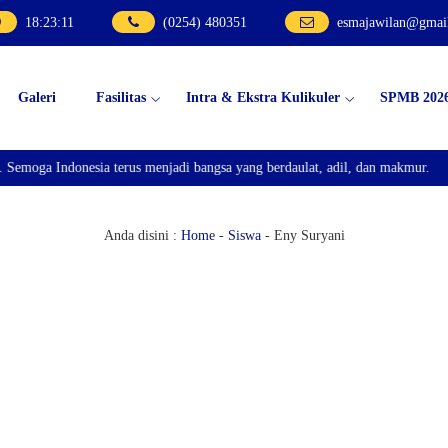
18
:
23
:
11
(0254) 480351
esmajawilan@gmai
Galeri
Fasilitas
Intra & Ekstra Kulikuler
SPMB 202
Semoga Indonesia terus menjadi bangsa yang berdaulat, adil, dan makmur.
Anda disini :
Home
-
Siswa
-
Eny Suryani