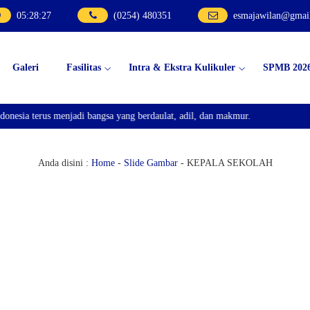
05
:
28
:
27
(0254) 480351
esmajawilan@gmai
Galeri
Fasilitas
Intra & Ekstra Kulikuler
SPMB 202
esia terus menjadi bangsa yang berdaulat, adil, dan makmur.
Anda disini :
Home
-
Slide Gambar
-
KEPALA SEKOLAH