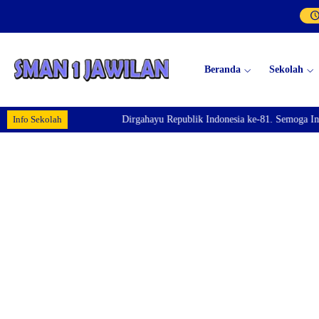
Beranda
Sekolah
Info Sekolah
Dirgahayu Republik Indonesia ke-81. Semoga Indon