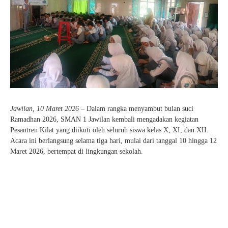
Pelajaran 2025/2026
KEAMANAN
SENI
PENDAFTARAN SPMB JALUR PRESTASI AKADEMIK
HASIL SELEKSI AFIRMASI
KANTIN
TAEKWONDO
JUKNIS SPMB 2026
HASIL SELEKSI PRESTASI AKADEMIK
KARATE
STPJM SPMB 2026
PENCAK SILAT
VOLLY
BASKET
Jawilan, 10 Maret 2026
– Dalam rangka menyambut bulan suci
Ramadhan 2026, SMAN 1 Jawilan kembali mengadakan kegiatan
FUTSAL
Pesantren Kilat yang diikuti oleh seluruh siswa kelas X, XI, dan XII.
Acara ini berlangsung selama tiga hari, mulai dari tanggal 10 hingga 12
KIrSTIK (Karya Ilmiah Remaja dan Jurnalistik)
Maret 2026, bertempat di lingkungan sekolah.