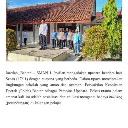
Pelajaran 2025/2026
KEAMANAN
SENI
PENDAFTARAN SPMB JALUR PRESTASI AKADEMIK
HASIL SELEKSI AFIRMASI
KANTIN
TAEKWONDO
JUKNIS SPMB 2026
HASIL SELEKSI PRESTASI AKADEMIK
KARATE
STPJM SPMB 2026
PENCAK SILAT
VOLLY
BASKET
FUTSAL
Jawilan, Banten – SMAN 1 Jawilan mengadakan upacara bendera hari
Senin (17/11) dengan suasana yang berbeda. Dalam upaya menciptakan
KIrSTIK (Karya Ilmiah Remaja dan Jurnalistik)
lingkungan sekolah yang aman dan nyaman, Perwakilan Kepolisian
Daerah (Polda) Banten sebagai Pembina Upacara. Fokus utama dalam
amanat kali ini adalah sosialisasi dan edukasi mengenai bahaya
bullying
(perundungan) di kalangan pelajar.