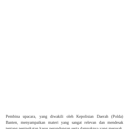
Pembina upacara, yang diwakili oleh Kepolisian Daerah (Polda)
Banten, menyampaikan materi yang sangat relevan dan mendesak
tentang peningkatan kasus perundungan serta dampaknya yang merusak.