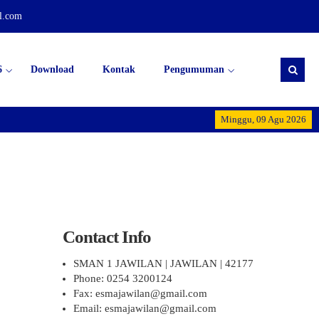
l.com
6
Download
Kontak
Pengumuman
Minggu, 09 Agu 2026
Dirgahayu Rep
Contact Info
SMAN 1 JAWILAN | JAWILAN | 42177
Phone: 0254 3200124
Fax: esmajawilan@gmail.com
Email: esmajawilan@gmail.com