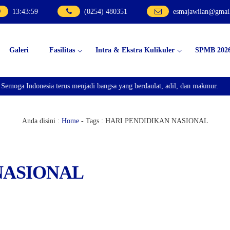
13
:
44
:
00
(0254) 480351
esmajawilan@gmai
Galeri
Fasilitas
Intra & Ekstra Kulikuler
SPMB 202
emoga Indonesia terus menjadi bangsa yang berdaulat, adil, dan makmur.
Anda disini :
Home
- Tags :
HARI PENDIDIKAN NASIONAL
 NASIONAL