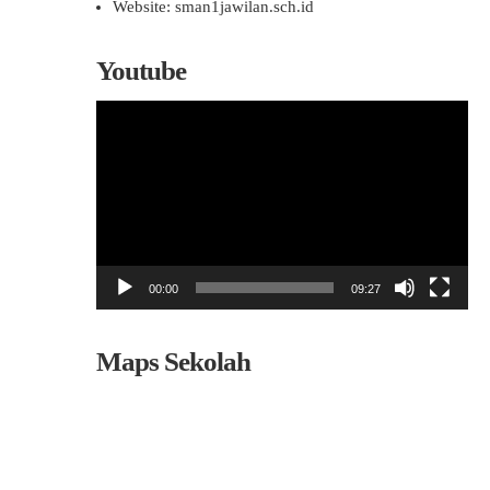
Website: sman1jawilan.sch.id
Youtube
Pemutar
Video
00:00
09:27
Maps Sekolah