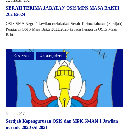
Pelajaran 2025/2026
22 Januari 2024
KEAMANAN
SENI
PENDAFTARAN SPMB JALUR PRESTASI AKADEMIK
HASIL SELEKSI AFIRMASI
SERAH TERIMA JABATAN OSIS/MPK MASA BAKTI
2023/2024
KANTIN
TAEKWONDO
JUKNIS SPMB 2026
HASIL SELEKSI PRESTASI AKADEMIK
OSIS SMA Negri 1 Jawilan melakukan Serah Terima Jabatan (Sertijab)
KARATE
STPJM SPMB 2026
Pengurus OSIS Masa Bakti 2022/2023 kepada Pengurus OSIS Masa
Bakti..
PENCAK SILAT
VOLLY
Kesiswaan
Uncategorized
BASKET
FUTSAL
KIrSTIK (Karya Ilmiah Remaja dan Jurnalistik)
8 Juni 2017
Sertijab Kepengurusan OSIS dan MPK SMAN 1 Jawilan
periode 2020 s/d 2021