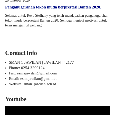
Pelajaran 2025/2026
28 Oktober 2020
KEAMANAN
SENI
PENDAFTARAN SPMB JALUR PRESTASI AKADEMIK
HASIL SELEKSI AFIRMASI
Penganugerahan tokoh muda berprestasi Banten 2020.
KANTIN
TAEKWONDO
JUKNIS SPMB 2026
HASIL SELEKSI PRESTASI AKADEMIK
Selamat untuk Reva Stefhany yang telah mendapatkan penganugerahan
tokoh muda berprestasi Banten 2020. Semoga menjadi motivasi untuk
KARATE
STPJM SPMB 2026
terus mengambil peluang..
PENCAK SILAT
VOLLY
Contact Info
BASKET
SMAN 1 JAWILAN | JAWILAN | 42177
FUTSAL
Phone: 0254 3200124
Fax: esmajawilan@gmail.com
KIrSTIK (Karya Ilmiah Remaja dan Jurnalistik)
Email: esmajawilan@gmail.com
Website: sman1jawilan.sch.id
Youtube
Pemutar
Video