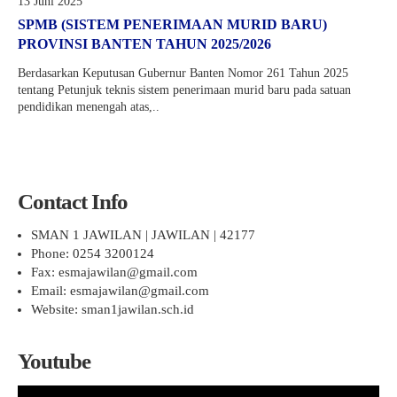
Pelajaran 2025/2026
13 Juni 2025
KEAMANAN
SENI
PENDAFTARAN SPMB JALUR PRESTASI AKADEMIK
HASIL SELEKSI AFIRMASI
SPMB (SISTEM PENERIMAAN MURID BARU)
PROVINSI BANTEN TAHUN 2025/2026
KANTIN
TAEKWONDO
JUKNIS SPMB 2026
HASIL SELEKSI PRESTASI AKADEMIK
Berdasarkan Keputusan Gubernur Banten Nomor 261 Tahun 2025
KARATE
STPJM SPMB 2026
tentang Petunjuk teknis sistem penerimaan murid baru pada satuan
pendidikan menengah atas,..
PENCAK SILAT
VOLLY
BASKET
Contact Info
FUTSAL
SMAN 1 JAWILAN | JAWILAN | 42177
Phone: 0254 3200124
KIrSTIK (Karya Ilmiah Remaja dan Jurnalistik)
Fax: esmajawilan@gmail.com
Email: esmajawilan@gmail.com
Website: sman1jawilan.sch.id
Youtube
Pemutar