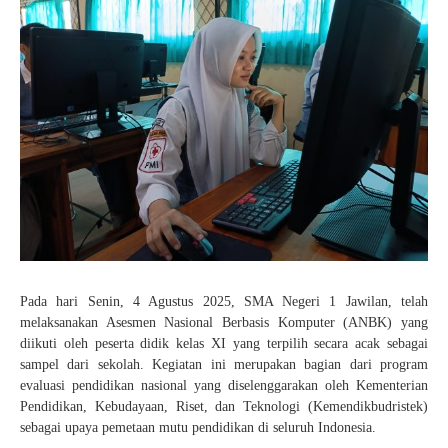
Pelajaran 2025/2026
KEAMANAN
SENI
PENDAFTARAN SPMB JALUR PRESTASI AKADEMIK
HASIL SELEKSI AFIRMASI
KANTIN
TAEKWONDO
JUKNIS SPMB 2026
HASIL SELEKSI PRESTASI AKADEMIK
KARATE
STPJM SPMB 2026
PENCAK SILAT
VOLLY
BASKET
FUTSAL
KIrSTIK (Karya Ilmiah Remaja dan Jurnalistik)
Pada hari Senin, 4 Agustus 2025, SMA Negeri 1 Jawilan, telah
melaksanakan Asesmen Nasional Berbasis Komputer (ANBK) yang
diikuti oleh peserta didik kelas XI yang terpilih secara acak sebagai
sampel dari sekolah. Kegiatan ini merupakan bagian dari program
evaluasi pendidikan nasional yang diselenggarakan oleh Kementerian
Pendidikan, Kebudayaan, Riset, dan Teknologi (Kemendikbudristek)
sebagai upaya pemetaan mutu pendidikan di seluruh Indonesia.