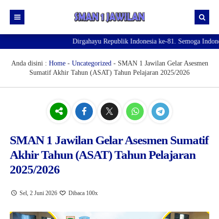
Dirgahayu Republik Indonesia ke-81. Semoga Indonesia
Beranda
Sekolah
News
Anda disini :
Home
-
Uncategorized
-
SMAN 1 Jawilan Gelar Asesmen
Sumatif Akhir Tahun (ASAT) Tahun Pelajaran 2025/2026
Galeri
Visi & Misi
Fasilitas
Kepala Sekolah
Intra & Ekstra Kulikuler
SEJARAH SINGKAT SMA NEGERI 1 JAWILAN
PERPUSTAKAAN
SPMB 2026
GTK
LABORATORIUM KOMPUTER
OSIS dan MPK
SMAN 1 Jawilan Gelar Asesmen Sumatif
Akhir Tahun (ASAT) Tahun Pelajaran
Download
LABORATORIUM IPA
PRAMUKA
PRA SPMB 2026
2025/2026
Kontak
MUSHOLA
PASKIBRA
PENDAFTARAN SPMB DOMISILI LINGKUNGAN
Pengumuman
LAPANGAN OLAHRAGA
ROHIS.
PENDAFTARAN SPMB JALUR DOMISILI WILAYAH
HASIL SELEKSI DOMISILI LINGKUNGAN
Sel, 2 Juni 2026
Dibaca 100x
RUANG KESEHATAN
PALANG MERAH REMAJA (PMR)
PENDAFTARAN SPMB JALUR AFIRMASI
Pengumuman Kelulusan Peserta Didik Kelas XII Tahun
HASIL SELEKSI DOMISILI WILAYAH