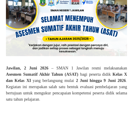
Pelajaran 2025/2026
KEAMANAN
SENI
PENDAFTARAN SPMB JALUR PRESTASI AKADEMIK
HASIL SELEKSI AFIRMASI
KANTIN
TAEKWONDO
JUKNIS SPMB 2026
HASIL SELEKSI PRESTASI AKADEMIK
KARATE
STPJM SPMB 2026
PENCAK SILAT
VOLLY
BASKET
Jawilan, 2 Juni 2026
– SMAN 1 Jawilan resmi melaksanakan
FUTSAL
Asesmen Sumatif Akhir Tahun (ASAT)
bagi peserta didik
Kelas X
dan Kelas XI
yang berlangsung mulai
2 Juni hingga 9 Juni 2026
.
KIrSTIK (Karya Ilmiah Remaja dan Jurnalistik)
Kegiatan ini merupakan salah satu bentuk evaluasi pembelajaran yang
bertujuan untuk mengukur pencapaian kompetensi peserta didik selama
satu tahun pelajaran.