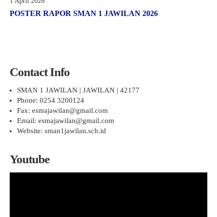
Pelajaran 2025/2026
1 April 2026
KEAMANAN
SENI
PENDAFTARAN SPMB JALUR PRESTASI AKADEMIK
HASIL SELEKSI AFIRMASI
POSTER RAPOR SMAN 1 JAWILAN 2026
KANTIN
TAEKWONDO
JUKNIS SPMB 2026
HASIL SELEKSI PRESTASI AKADEMIK
KARATE
STPJM SPMB 2026
PENCAK SILAT
Contact Info
VOLLY
SMAN 1 JAWILAN | JAWILAN | 42177
Phone: 0254 3200124
BASKET
Fax: esmajawilan@gmail.com
FUTSAL
Email: esmajawilan@gmail.com
Website: sman1jawilan.sch.id
KIrSTIK (Karya Ilmiah Remaja dan Jurnalistik)
Youtube
Pemutar
Video