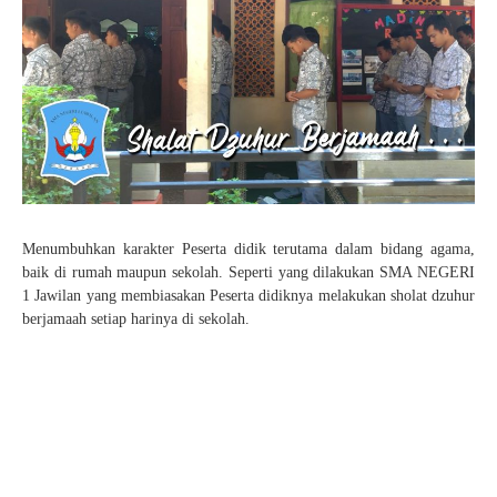
Pelajaran 2025/2026
KEAMANAN
SENI
PENDAFTARAN SPMB JALUR PRESTASI AKADEMIK
HASIL SELEKSI AFIRMASI
KANTIN
TAEKWONDO
JUKNIS SPMB 2026
HASIL SELEKSI PRESTASI AKADEMIK
KARATE
STPJM SPMB 2026
PENCAK SILAT
VOLLY
BASKET
Menumbuhkan karakter Peserta didik terutama dalam bidang agama,
baik di rumah maupun sekolah. Seperti yang dilakukan SMA NEGERI
FUTSAL
1 Jawilan yang membiasakan Peserta didiknya melakukan sholat dzuhur
KIrSTIK (Karya Ilmiah Remaja dan Jurnalistik)
berjamaah setiap harinya di sekolah.